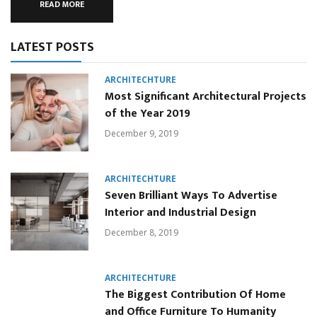
READ MORE
LATEST POSTS
ARCHITECHTURE
Most Significant Architectural Projects
of the Year 2019
December 9, 2019
ARCHITECHTURE
Seven Brilliant Ways To Advertise
Interior and Industrial Design
December 8, 2019
ARCHITECHTURE
The Biggest Contribution Of Home
and Office Furniture To Humanity