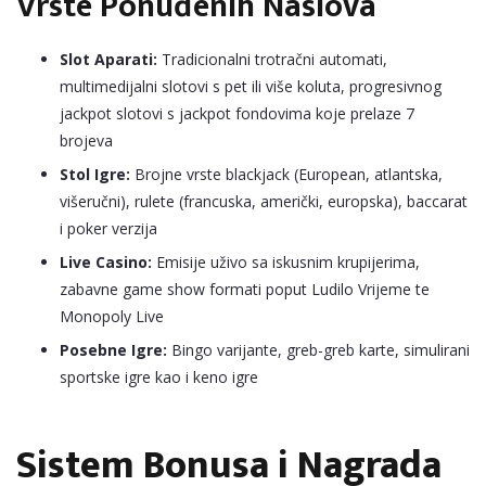
Vrste Ponuđenih Naslova
Slot Aparati:
Tradicionalni trotračni automati,
multimedijalni slotovi s pet ili više koluta, progresivnog
jackpot slotovi s jackpot fondovima koje prelaze 7
brojeva
Stol Igre:
Brojne vrste blackjack (European, atlantska,
višeručni), rulete (francuska, američki, europska), baccarat
i poker verzija
Live Casino:
Emisije uživo sa iskusnim krupijerima,
zabavne game show formati poput Ludilo Vrijeme te
Monopoly Live
Posebne Igre:
Bingo varijante, greb-greb karte, simulirani
sportske igre kao i keno igre
Sistem Bonusa i Nagrada