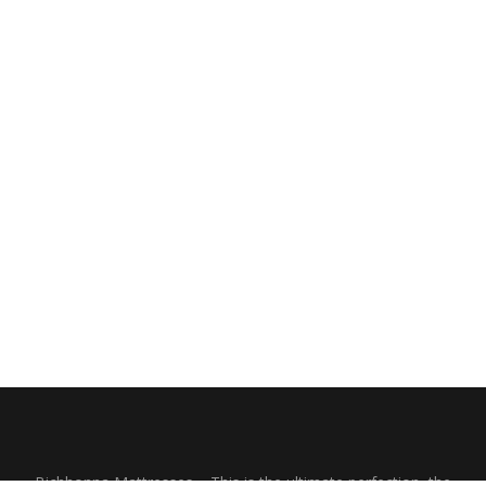
Bichhonna Mattresses – This is the ultimate perfection, the