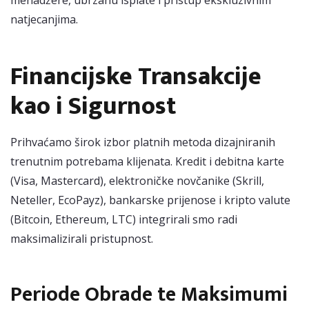
menadžere, ubrzanu isplate i pristup ekskluzivnim
natjecanjima.
Financijske Transakcije
kao i Sigurnost
Prihvaćamo širok izbor platnih metoda dizajniranih
trenutnim potrebama klijenata. Kredit i debitna karte
(Visa, Mastercard), elektroničke novčanike (Skrill,
Neteller, EcoPayz), bankarske prijenose i kripto valute
(Bitcoin, Ethereum, LTC) integrirali smo radi
maksimalizirali pristupnost.
Periode Obrade te Maksimumi