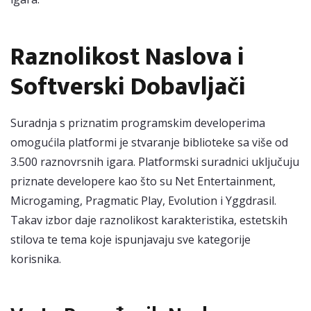
Raznolikost Naslova i
Softverski Dobavljači
Suradnja s priznatim programskim developerima
omogućila platformi je stvaranje biblioteke sa više od
3.500 raznovrsnih igara. Platformski suradnici uključuju
priznate developere kao što su Net Entertainment,
Microgaming, Pragmatic Play, Evolution i Yggdrasil.
Takav izbor daje raznolikost karakteristika, estetskih
stilova te tema koje ispunjavaju sve kategorije
korisnika.