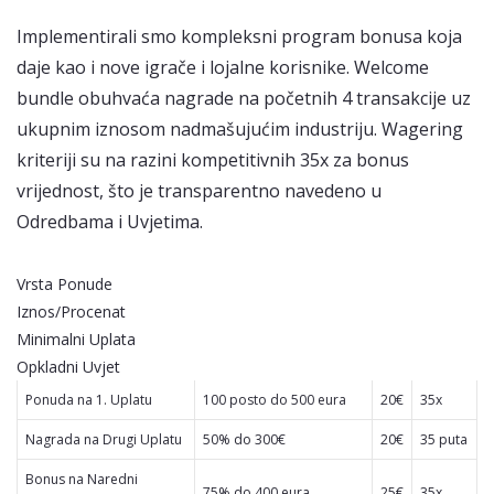
Implementirali smo kompleksni program bonusa koja
daje kao i nove igrače i lojalne korisnike. Welcome
bundle obuhvaća nagrade na početnih 4 transakcije uz
ukupnim iznosom nadmašujućim industriju. Wagering
kriteriji su na razini kompetitivnih 35x za bonus
vrijednost, što je transparentno navedeno u
Odredbama i Uvjetima.
Vrsta Ponude
Iznos/Procenat
Minimalni Uplata
Opkladni Uvjet
Ponuda na 1. Uplatu
100 posto do 500 eura
20€
35x
Nagrada na Drugi Uplatu
50% do 300€
20€
35 puta
Bonus na Naredni
75% do 400 eura
25€
35x