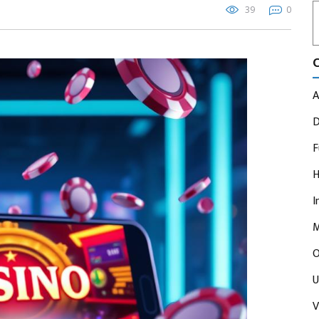
39
0
A
D
F
H
I
M
O
U
V