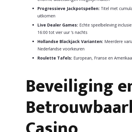
Progressieve Jackpotspellen:
Titel met cumula
uitkomen
Live Dealer Games:
Echte speelbeleving inclusi
16:00 tot vier uur ‘s nachts
Hollandse Blackjack Varianten:
Meerdere varia
Nederlandse voorkeuren
Roulette Tafels:
European, Franse en Amerikaan
Beveiliging e
Betrouwbaar
Casino