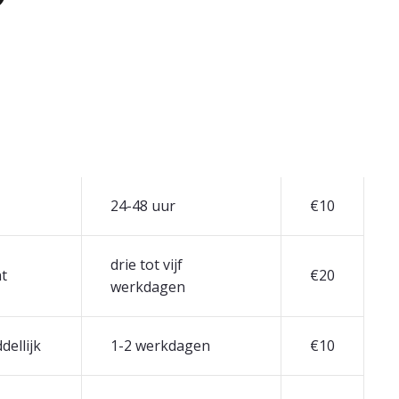
24-48 uur
€10
drie tot vijf
nt
€20
werkdagen
ellijk
1-2 werkdagen
€10