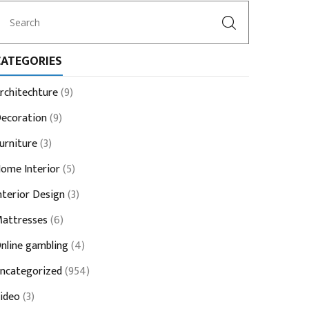
CATEGORIES
rchitechture
(9)
ecoration
(9)
urniture
(3)
ome Interior
(5)
nterior Design
(3)
attresses
(6)
nline gambling
(4)
ncategorized
(954)
ideo
(3)