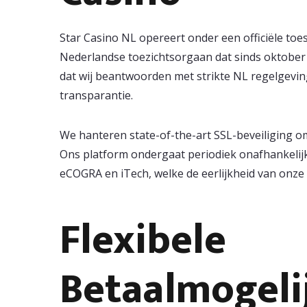
Star Casino NL opereert onder een officiële toe
Nederlandse toezichtsorgaan dat sinds oktober 2
dat wij beantwoorden met strikte NL regelgevin
transparantie.
We hanteren state-of-the-art SSL-beveiliging om
Ons platform ondergaat periodiek onafhankelijk
eCOGRA en iTech, welke de eerlijkheid van onze s
Flexibele
Betaalmogeli