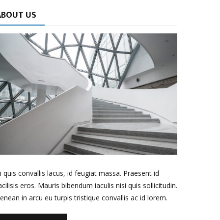
ABOUT US
n quis convallis lacus, id feugiat massa. Praesent id
acilisis eros. Mauris bibendum iaculis nisi quis sollicitudin.
enean in arcu eu turpis tristique convallis ac id lorem.