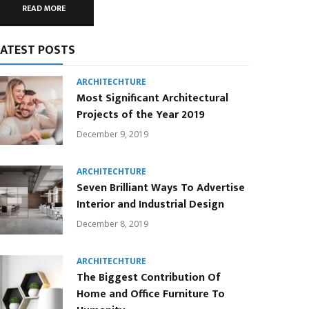
READ MORE
LATEST POSTS
ARCHITECHTURE
Most Significant Architectural
Projects of the Year 2019
December 9, 2019
ARCHITECHTURE
Seven Brilliant Ways To Advertise
Interior and Industrial Design
December 8, 2019
ARCHITECHTURE
The Biggest Contribution Of
Home and Office Furniture To