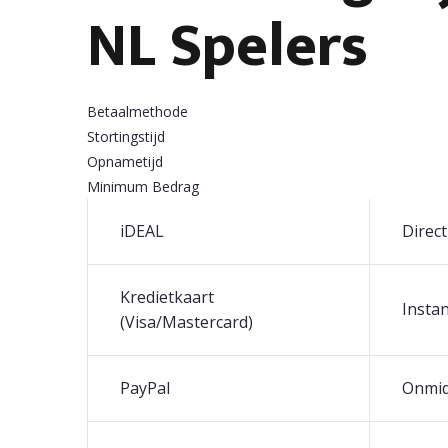
NL Spelers
Betaalmethode
Stortingstijd
Opnametijd
Minimum Bedrag
iDEAL
Direct
Kredietkaart
Insta
(Visa/Mastercard)
PayPal
Onmidd