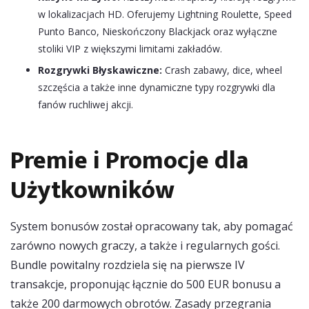
w lokalizacjach HD. Oferujemy Lightning Roulette, Speed
Punto Banco, Nieskończony Blackjack oraz wyłączne
stoliki VIP z większymi limitami zakładów.
Rozgrywki Błyskawiczne:
Crash zabawy, dice, wheel
szczęścia a także inne dynamiczne typy rozgrywki dla
fanów ruchliwej akcji.
Premie i Promocje dla
Użytkowników
System bonusów został opracowany tak, aby pomagać
zarówno nowych graczy, a także i regularnych gości.
Bundle powitalny rozdziela się na pierwsze IV
transakcje, proponując łącznie do 500 EUR bonusu a
także 200 darmowych obrotów. Zasady przegrania