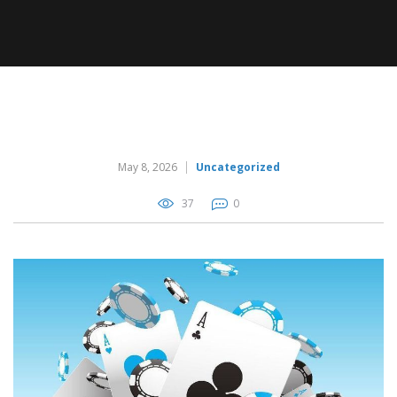
May 8, 2026
Uncategorized
37
0