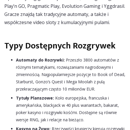
Play’n GO, Pragmatic Play, Evolution Gaming i Yggdrasil.
Gracze znajdą tak tradycyjne automaty, a także i
współczesne video sloty z kumulacyjnymi pulami.
Typy Dostępnych Rozgrywek
Automaty do Rozrywki:
Przeszło 3800 automatów z
różnymi tematykami, rozwiązaniami nagrodowymi i
zmiennością. Najpopularniejsze pozycje to Book of Dead,
Starburst, Gonzo’s Quest i Mega Moolah z pulą
przekraczającym często 10 milionów EUR.
Tytuły Planszowe:
Koło europejska, francuska i
amerykańska, blackjack w 40 plus wariantach, bakarat,
poker kasyno i rozgrywki kośćmi. Dostępne są równie
wersje RNG, jak i relacje na bieżąco.
Kasyno na Żywo:
Rzeczywiści krupierzy kierują rozgrywki