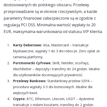
dostosowanych do polskiego obszaru. Przelewy
przeprowadzane są w okresie rzeczywistym, a każde
parametry finansowe zabezpieczone są w zgodzie z
regulacją PCI DSS. Minimalna wartość wypłaty to 20
EUR, maksymalna warunkowana od statusu VIP klienta.
Karty Debetowe:
Visa, Mastercard – transakcje
błyskawiczne, wypłaty 1 do 3 dni robocze. Zero opłat ze
ramienia platformy.
Portmonetki Cyfrowe:
Skrill, Neteller, ecoPayz,
MuchBetter – depozyty i transfery do 24 godzin. Idealne
dla użytkowników doceniających prywatność.
Przelewy Bankowo:
Standardowy przelew SEPA –
procedura wypłaty 3-5 dni biznesowych. Idealne dla
większych kwot.
Crypto:
BTC, Ethereum, Litecoin, USDT – dyskretne
transakcje z niskimi kosztami, transfery do 2 godzin.