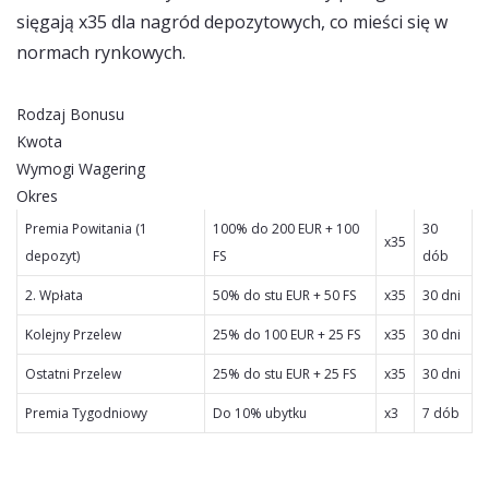
sięgają x35 dla nagród depozytowych, co mieści się w
normach rynkowych.
Rodzaj Bonusu
Kwota
Wymogi Wagering
Okres
Premia Powitania (1
100% do 200 EUR + 100
30
x35
depozyt)
FS
dób
2. Wpłata
50% do stu EUR + 50 FS
x35
30 dni
Kolejny Przelew
25% do 100 EUR + 25 FS
x35
30 dni
Ostatni Przelew
25% do stu EUR + 25 FS
x35
30 dni
Premia Tygodniowy
Do 10% ubytku
x3
7 dób