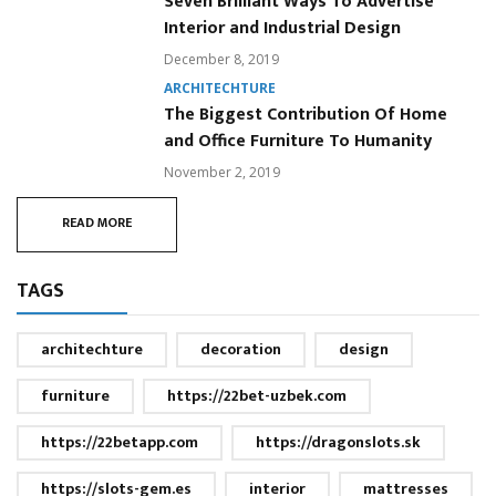
Seven Brilliant Ways To Advertise
Interior and Industrial Design
December 8, 2019
ARCHITECHTURE
The Biggest Contribution Of Home
and Office Furniture To Humanity
November 2, 2019
READ MORE
TAGS
architechture
decoration
design
furniture
https://22bet-uzbek.com
https://22betapp.com
https://dragonslots.sk
https://slots-gem.es
interior
mattresses