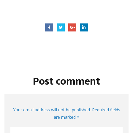
Post comment
Your email address will not be published. Required fields
are marked *