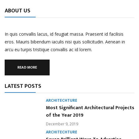
ABOUT US
In quis convallis lacus, id feugiat massa. Praesent id facilisis
eros. Mauris bibendum iaculis nisi quis sollicitudin. Aenean in
arcu eu turpis tristique convallis ac id lorem.
READ MORE
LATEST POSTS
ARCHITECHTURE
Most Significant Architectural Projects
of the Year 2019
December 9, 2019
ARCHITECHTURE