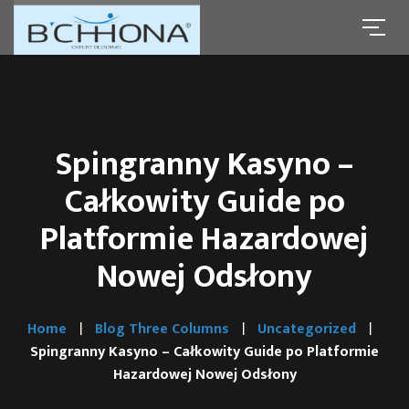
Spingranny Kasyno –
Całkowity Guide po
Platformie Hazardowej
Nowej Odsłony
Home
Blog Three Columns
Uncategorized
Spingranny Kasyno – Całkowity Guide po Platformie
Hazardowej Nowej Odsłony