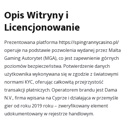
Opis Witryny i
Licencjonowanie
Prezentowana platforma
https://spingrannycasino.pl/
operuje na podstawie pozwolenia wydanej przez Malta
Gaming Autorytet (MGA), co jest zapewnienie górnych
poziomów bezpieczeństwa. Potwierdzenie danych
użytkownika wykonywana się w zgodzie z światowymi
normami KYC, oferując całkowitą przejrzystość
transakcji płatniczych. Operatorem brandu jest Dama
N.V., firma wpisana na Cyprze i działająca w przemyśle
gier od roku 2019 roku – zweryfikowany element
udokumentowany w rejestrze handlowym.