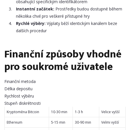
obsahující specifickým identifikátorem
Instantní začátek:
Prostředky budou dostupné během
několika chvil pro veškeré přístupné hry
Rychlé výběry:
Výplaty běží identickým kanálem beze
dalších procedur
Finanční způsoby vhodné
pro soukromé uživatele
Finanční metoda
Délka depositu
Rychlost výběru
Stupeň diskrétnosti
Kryptoměna Bitcoin
10-30 min
1-3 h
Velice vyšší
Ethereum
5-15 min
30-90 min
Velmi vyšší