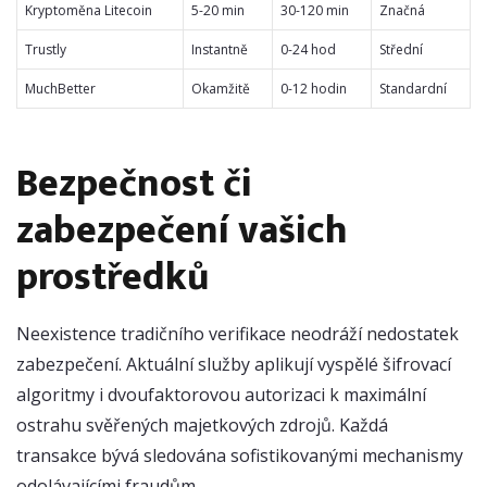
Kryptoměna Litecoin
5-20 min
30-120 min
Značná
Trustly
Instantně
0-24 hod
Střední
MuchBetter
Okamžitě
0-12 hodin
Standardní
Bezpečnost či
zabezpečení vašich
prostředků
Neexistence tradičního verifikace neodráží nedostatek
zabezpečení. Aktuální služby aplikují vyspělé šifrovací
algoritmy i dvoufaktorovou autorizaci k maximální
ostrahu svěřených majetkových zdrojů. Každá
transakce bývá sledována sofistikovanými mechanismy
odolávajícími fraudům.