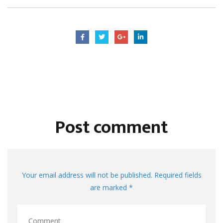
Post comment
Your email address will not be published. Required fields
are marked *