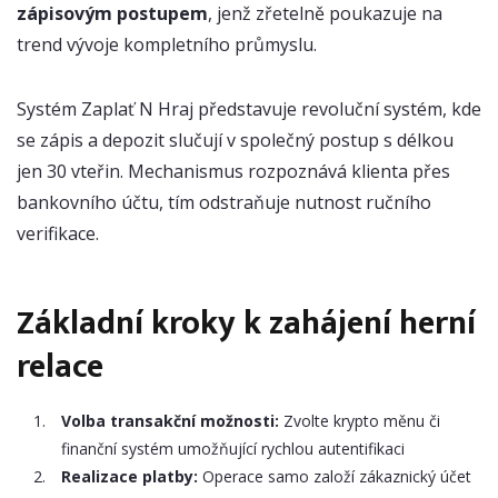
zápisovým postupem
, jenž zřetelně poukazuje na
trend vývoje kompletního průmyslu.
Systém Zaplať N Hraj představuje revoluční systém, kde
se zápis a depozit slučují v společný postup s délkou
jen 30 vteřin. Mechanismus rozpoznává klienta přes
bankovního účtu, tím odstraňuje nutnost ručního
verifikace.
Základní kroky k zahájení herní
relace
Volba transakční možnosti:
Zvolte krypto měnu či
finanční systém umožňující rychlou autentifikaci
Realizace platby:
Operace samo založí zákaznický účet