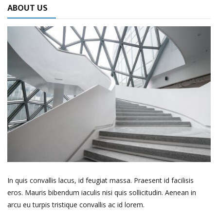
ABOUT US
In quis convallis lacus, id feugiat massa. Praesent id facilisis
eros. Mauris bibendum iaculis nisi quis sollicitudin. Aenean in
arcu eu turpis tristique convallis ac id lorem.