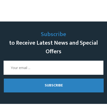
Subscribe
to Receive Latest News and Special
Offers
SUBSCRIBE