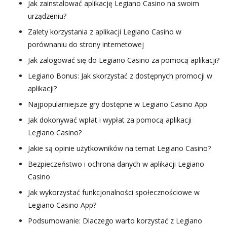
Jak zainstalować aplikację Legiano Casino na swoim
urządzeniu?
Zalety korzystania z aplikacji Legiano Casino w
porównaniu do strony internetowej
Jak zalogować się do Legiano Casino za pomocą aplikacji?
Legiano Bonus: Jak skorzystać z dostępnych promocji w
aplikacji?
Najpopularniejsze gry dostępne w Legiano Casino App
Jak dokonywać wpłat i wypłat za pomocą aplikacji
Legiano Casino?
Jakie są opinie użytkowników na temat Legiano Casino?
Bezpieczeństwo i ochrona danych w aplikacji Legiano
Casino
Jak wykorzystać funkcjonalności społecznościowe w
Legiano Casino App?
Podsumowanie: Dlaczego warto korzystać z Legiano