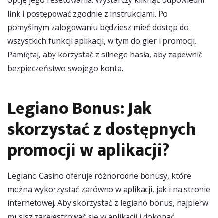
opcję jego resetowania. Wystarczy kliknąć odpowiedni
link i postępować zgodnie z instrukcjami. Po
pomyślnym zalogowaniu będziesz mieć dostęp do
wszystkich funkcji aplikacji, w tym do gier i promocji.
Pamiętaj, aby korzystać z silnego hasła, aby zapewnić
bezpieczeństwo swojego konta.
Legiano Bonus: Jak
skorzystać z dostępnych
promocji w aplikacji?
Legiano Casino oferuje różnorodne bonusy, które
można wykorzystać zarówno w aplikacji, jak i na stronie
internetowej. Aby skorzystać z legiano bonus, najpierw
musisz zarejestrować się w aplikacji i dokonać