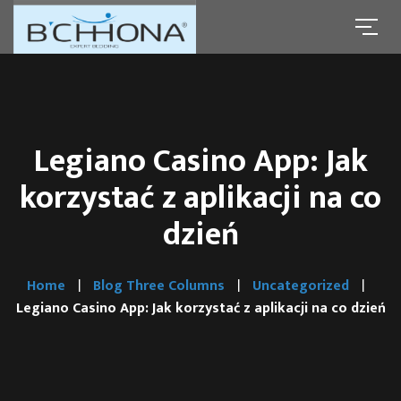
Legiano Casino App: Jak
korzystać z aplikacji na co
dzień
Home
Blog Three Columns
Uncategorized
Legiano Casino App: Jak korzystać z aplikacji na co dzień