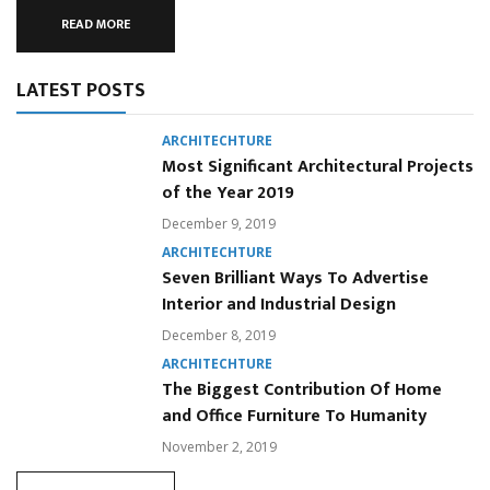
READ MORE
LATEST POSTS
ARCHITECHTURE
Most Significant Architectural Projects
of the Year 2019
December 9, 2019
ARCHITECHTURE
Seven Brilliant Ways To Advertise
Interior and Industrial Design
December 8, 2019
ARCHITECHTURE
The Biggest Contribution Of Home
and Office Furniture To Humanity
November 2, 2019