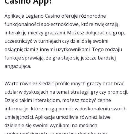
Casino App?
Aplikacja Legiano Casino oferuje różnorodne
funkcjonalności społecznościowe, które zwiększają
interakcję między graczami. Możesz dołączać do grup,
uczestniczyć w turniejach czy dzielić się swoimi
osiągnięciami z innymi użytkownikami. Tego rodzaju
funkcje sprawiają, że gra staje się jeszcze bardziej
angażująca.
Warto również śledzić profile innych graczy oraz brać
udział w dyskusjach na temat strategii gry czy promocji.
Dzięki takim interakcjom, możesz zdobyć cenne
informacje, które mogą pomóc w doskonaleniu swoich
umiejętności. Aplikacja umożliwia również łatwe
dzielenie się swoimi wynikami na mediach
społecznościowych, co może być dodatkowym