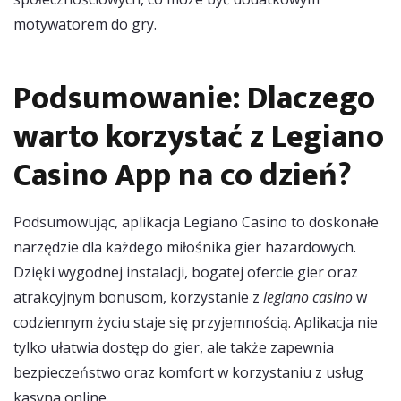
motywatorem do gry.
Podsumowanie: Dlaczego
warto korzystać z Legiano
Casino App na co dzień?
Podsumowując, aplikacja Legiano Casino to doskonałe
narzędzie dla każdego miłośnika gier hazardowych.
Dzięki wygodnej instalacji, bogatej ofercie gier oraz
atrakcyjnym bonusom, korzystanie z
legiano casino
w
codziennym życiu staje się przyjemnością. Aplikacja nie
tylko ułatwia dostęp do gier, ale także zapewnia
bezpieczeństwo oraz komfort w korzystaniu z usług
kasyna online.