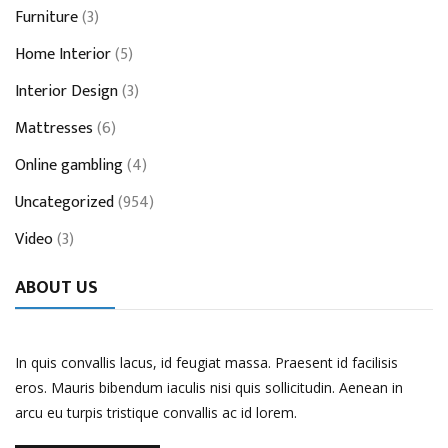
Furniture
(3)
Home Interior
(5)
Interior Design
(3)
Mattresses
(6)
Online gambling
(4)
Uncategorized
(954)
Video
(3)
ABOUT US
In quis convallis lacus, id feugiat massa. Praesent id facilisis
eros. Mauris bibendum iaculis nisi quis sollicitudin. Aenean in
arcu eu turpis tristique convallis ac id lorem.