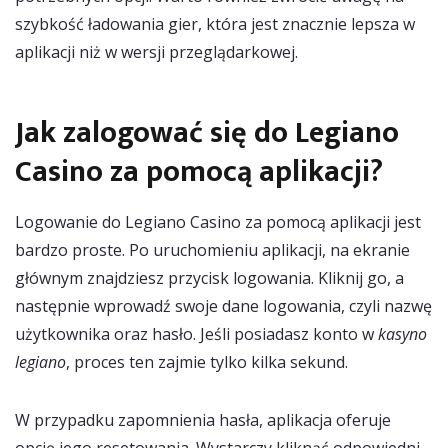
szybkość ładowania gier, która jest znacznie lepsza w
aplikacji niż w wersji przeglądarkowej.
Jak zalogować się do Legiano
Casino za pomocą aplikacji?
Logowanie do Legiano Casino za pomocą aplikacji jest
bardzo proste. Po uruchomieniu aplikacji, na ekranie
głównym znajdziesz przycisk logowania. Kliknij go, a
następnie wprowadź swoje dane logowania, czyli nazwę
użytkownika oraz hasło. Jeśli posiadasz konto w
kasyno
legiano
, proces ten zajmie tylko kilka sekund.
W przypadku zapomnienia hasła, aplikacja oferuje