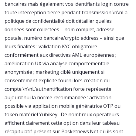
bancaires mais également vos identifiants login contre
toute interception tierce pendant transmission.\n\nLa
politique de confidentialité doit détailler quelles
données sont collectées – nom complet, adresse
postale, numéro bancaire/crypto address – ainsi que
leurs finalités : validation KYC obligatoire
conformément aux directives AML européennes ;
amélioration UX via analyse comportementale
anonymisée ; marketing ciblé uniquement si
consentement explicite fourni lors création du
compte.\n\nL’authentification forte représente
aujourd’hui la norme recommandée : activation
possible via application mobile génératrice OTP ou
token matériel YubiKey . De nombreux opérateurs
affichent clairement cette option dans leur tableau
récapitulatif présent sur Basketnews.Net où ils sont