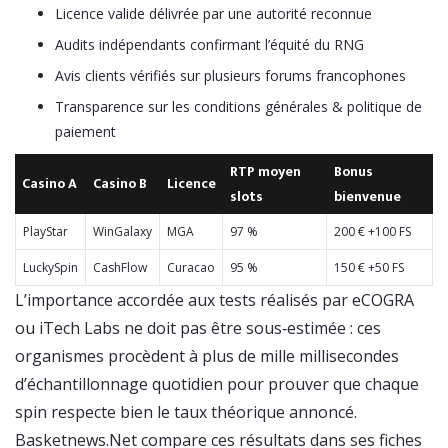
Licence valide délivrée par une autorité reconnue
Audits indépendants confirmant l’équité du RNG
Avis clients vérifiés sur plusieurs forums francophones
Transparence sur les conditions générales & politique de
paiement
RTP moyen
Bonus
Casino A
Casino B
Licence
slots
bienvenue
PlayStar
WinGalaxy
MGA
97 %
200 € +100 FS
LuckySpin
CashFlow
Curacao
95 %
150 € +50 FS
L’importance accordée aux tests réalisés par eCOGRA
ou iTech Labs ne doit pas être sous‑estimée : ces
organismes procèdent à plus de mille millisecondes
d’échantillonnage quotidien pour prouver que chaque
spin respecte bien le taux théorique annoncé.
Basketnews.Net compare ces résultats dans ses fiches