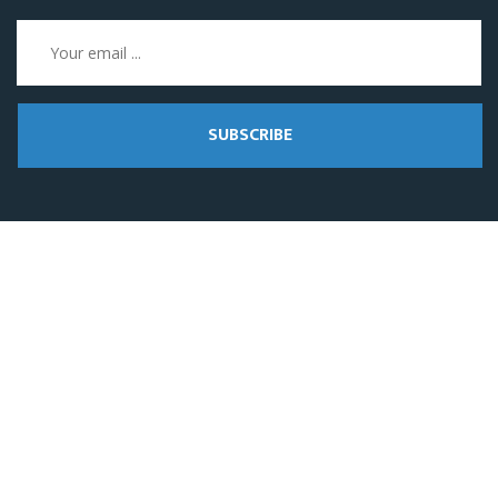
SUBSCRIBE