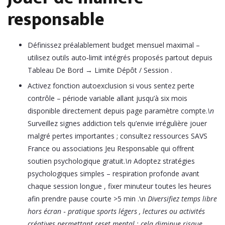
responsable
Définissez préalablement budget mensuel maximal ­–
utilisez outils auto‑limit intégrés proposés partout depuis
Tableau De Bord → Limite Dépôt / Session .
Activez fonction auto­exclusion si vous sentez perte
contrôle ­– période variable allant jusqu’à six mois
disponible directement depuis page paramètre compte.
\n
Surveillez signes addiction tels qu’envie irrégulière jouer
malgré pertes importantes ; consultez ressources SAVS
France ou associations Jeu Responsable qui offrent
soutien psychologique gratuit.
\n
Adoptez stratégies
psychologiques simples ­– respiration profonde avant
chaque session longue , fixer minuteur toutes les heures
afin prendre pause courte >5 min .\n
Diversifiez temps libre
hors écran ‑ pratique sports légers , lectures ou activités
créatives permettant reset mental.; cela diminue risque