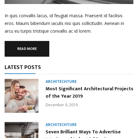
In quis convallis lacus, id feugiat massa. Praesent id facilisis
eros. Mauris bibendum iaculis nisi quis sollicitudin. Aenean in
arcu eu turpis tristique convallis ac id lorem.
READ MORE
LATEST POSTS
ARCHITECHTURE
Most Significant Architectural Projects
of the Year 2019
December 9, 2019
ARCHITECHTURE
Seven Brilliant Ways To Advertise