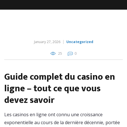
January 27, 2026
Uncategorized
25
0
Guide complet du casino en
ligne – tout ce que vous
devez savoir
Les casinos en ligne ont connu une croissance
exponentielle au cours de la dernière décennie, portée