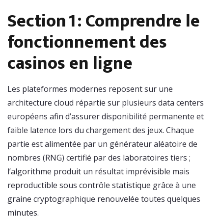
Section 1 : Comprendre le
fonctionnement des
casinos en ligne
Les plateformes modernes reposent sur une
architecture cloud répartie sur plusieurs data centers
européens afin d’assurer disponibilité permanente et
faible latence lors du chargement des jeux. Chaque
partie est alimentée par un générateur aléatoire de
nombres (RNG) certifié par des laboratoires tiers ;
l’algorithme produit un résultat imprévisible mais
reproductible sous contrôle statistique grâce à une
graine cryptographique renouvelée toutes quelques
minutes.