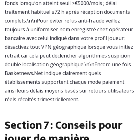
fonds lorsqu’on atteint seuil >€5000/mois ; délai
traitement habituel ≤72 h après réception documents
complets.\n\nPour éviter refus anti‑fraude veillez
toujours à uniformiser nom enregistré chez opérateur
bancaire avec celui indiqué dans votre profil joueur;
désactivez tout VPN géographique lorsque vous initiez
retrait car cela peut déclencher algorithmes suspicion
double localisation géographique.\n\nEncore une fois
Basketnews.Net indique clairement quels
établissements supportent chaque mode paiement
ainsi leurs délais moyens basés sur retours utilisateurs
réels récoltés trimestriellement.
Section 7 : Conseils pour
jouer de manière