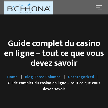
Guide complet du casino
en ligne – tout ce que vous
devez savoir
Home
Blog Three Columns
Uncategorized
Guide complet du casino en ligne – tout ce que vous
devez savoir