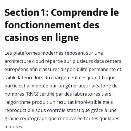
Section 1 : Comprendre le
fonctionnement des
casinos en ligne
Les plateformes modernes reposent sur une
architecture cloud répartie sur plusieurs data centers
européens afin d’assurer disponibilité permanente et
faible latence lors du chargement des jeux. Chaque
partie est alimentée par un générateur aléatoire de
nombres (RNG) certifié par des laboratoires tiers ;
l’algorithme produit un résultat imprévisible mais
reproductible sous contrôle statistique grâce à une
graine cryptographique renouvelée toutes quelques
minutes.