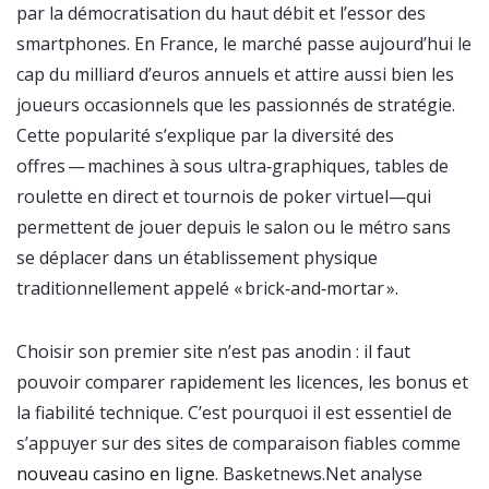
par la démocratisation du haut débit et l’essor des
smartphones. En France, le marché passe aujourd’hui le
cap du milliard d’euros annuels et attire aussi bien les
joueurs occasionnels que les passionnés de stratégie.
Cette popularité s’explique par la diversité des
offres — machines à sous ultra‑graphiques, tables de
roulette en direct et tournois de poker virtuel—qui
permettent de jouer depuis le salon ou le métro sans
se déplacer dans un établissement physique
traditionnellement appelé « brick‑and‑mortar ».
Choisir son premier site n’est pas anodin : il faut
pouvoir comparer rapidement les licences, les bonus et
la fiabilité technique. C’est pourquoi il est essentiel de
s’appuyer sur des sites de comparaison fiables comme
nouveau casino en ligne
. Basketnews.Net analyse