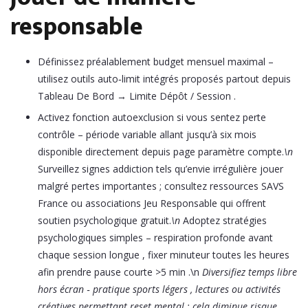
responsable
Définissez préalablement budget mensuel maximal ­–
utilisez outils auto‑limit intégrés proposés partout depuis
Tableau De Bord → Limite Dépôt / Session .
Activez fonction auto­exclusion si vous sentez perte
contrôle ­– période variable allant jusqu’à six mois
disponible directement depuis page paramètre compte.
\n
Surveillez signes addiction tels qu’envie irrégulière jouer
malgré pertes importantes ; consultez ressources SAVS
France ou associations Jeu Responsable qui offrent
soutien psychologique gratuit.
\n
Adoptez stratégies
psychologiques simples ­– respiration profonde avant
chaque session longue , fixer minuteur toutes les heures
afin prendre pause courte >5 min .\n
Diversifiez temps libre
hors écran ‑ pratique sports légers , lectures ou activités
créatives permettant reset mental.; cela diminue risque