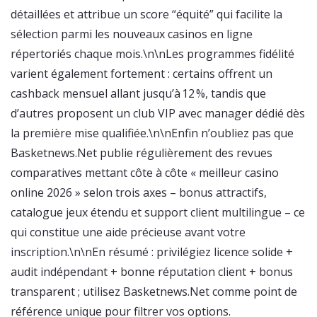
détaillées et attribue un score “équité” qui facilite la
sélection parmi les nouveaux casinos en ligne
répertoriés chaque mois.\n\nLes programmes fidélité
varient également fortement : certains offrent un
cashback mensuel allant jusqu’à 12 %, tandis que
d’autres proposent un club VIP avec manager dédié dès
la première mise qualifiée.\n\nEnfin n’oubliez pas que
Basketnews.Net publie régulièrement des revues
comparatives mettant côte à côte « meilleur casino
online 2026 » selon trois axes – bonus attractifs,
catalogue jeux étendu et support client multilingue – ce
qui constitue une aide précieuse avant votre
inscription.\n\nEn résumé : privilégiez licence solide +
audit indépendant + bonne réputation client + bonus
transparent ; utilisez Basketnews.Net comme point de
référence unique pour filtrer vos options.