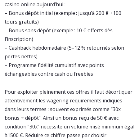
casino online aujourd’hui :
– Bonus dépôt initial (exemple : jusqu’à 200 € +100
tours gratuits)
– Bonus sans dépôt (exemple : 10 € offerts dès
l’inscription)
– Cashback hebdomadaire (5–12 % retournés selon
pertes nettes)
– Programme fidélité cumulatif avec points
échangeables contre cash ou freebies
Pour exploiter pleinement ces offres il faut décortiquer
attentivement les wagering requirements indiqués
dans leurs termes : souvent exprimés comme “30x
bonus + dépôt”. Ainsi un bonus reçu de 50 € avec
condition “30x” nécessite un volume misé minimum égal
à​1500 €. Réduire ce chiffre passe par choisir