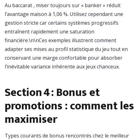
Au baccarat , miser toujours sur « banker » réduit
l’avantage maison à
1,06 %. Utilisez cependant une
gestion stricte car certains systèmes progressifs
entraînent rapidement une saturation
financière.\n\nCes exemples illustrent comment
adapter ses mises au profil statistique du jeu tout en
conservant une marge confortable pour absorber
l’inévitable variance inhérente aux jeux chanceux.
Section 4 : Bonus et
promotions : comment les
maximiser
Types courants de bonus rencontrés chez le meilleur