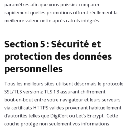
paramètres afin que vous puissiez comparer
rapidement quelles promotions offrent réellement la
meilleure valeur nette après calculs intégrés.
Section 5 : Sécurité et
protection des données
personnelles
Tous les meilleurs sites utilisent désormais le protocole
SSL/TLS version ≥ TLS 1.​3 assurant chiffrement
bout‑en‑bout entre votre navigateur et leurs serveurs
via certificats HTTPS valides provenant habituellement
d’autorités telles que DigiCert ou Let’s Encrypt . Cette
couche protège non seulement vos informations