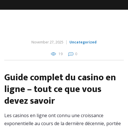
November 27, 2025
Uncategorized
19
0
Guide complet du casino en
ligne – tout ce que vous
devez savoir
Les casinos en ligne ont connu une croissance
exponentielle au cours de la dernière décennie, portée