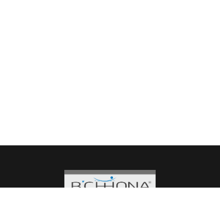
Bichhonna Mattresses – This is the ultimate perfection, the
result of our legacy of expertise and passion for the art of