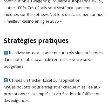
contribution au wagering : roulette européenne = 25 %,
slots = 100 %. Ces détails sont systématiquement
indiqués sur Basketnews.Net lors du classement annuel
« meilleur casino en ligne 2026 ».
Stratégies pratiques
Inscrivez‑vous uniquement sur trois sites présentés
dans notre tableau afin de centraliser votre suivi
budgétaire.
Utilisez un tracker Excel ou l’application
MyCasinoStats pour enregistrer chaque mise liée aux
promotions ; cela simplifie la vérification du fulfilment
des exigences.