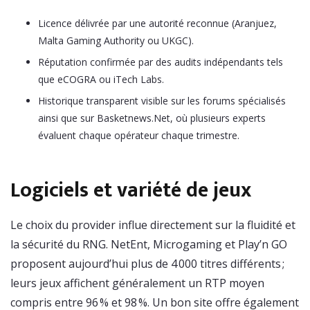
Licence délivrée par une autorité reconnue (Aranjuez,
Malta Gaming Authority ou UKGC).
Réputation confirmée par des audits indépendants tels
que eCOGRA ou iTech Labs.
Historique transparent visible sur les forums spécialisés
ainsi que sur Basketnews.Net, où plusieurs experts
évaluent chaque opérateur chaque trimestre.
Logiciels et variété de jeux
Le choix du provider influe directement sur la fluidité et
la sécurité du RNG. NetEnt, Microgaming et Play’n GO
proposent aujourd’hui plus de 4 000 titres différents ;
leurs jeux affichent généralement un RTP moyen
compris entre 96 % et 98 %. Un bon site offre également