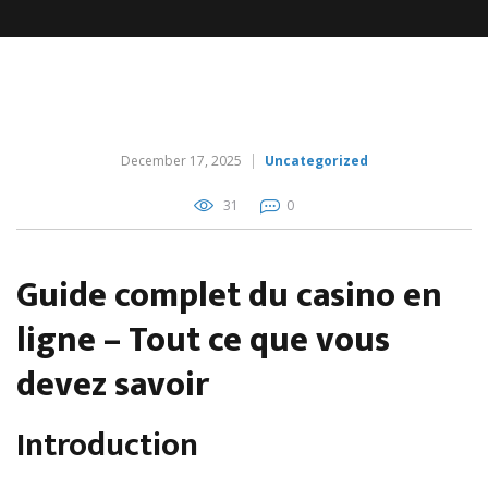
December 17, 2025
Uncategorized
31
0
Guide complet du casino en
ligne – Tout ce que vous
devez savoir
Introduction