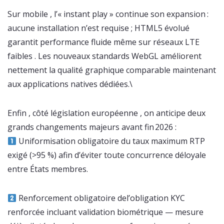
Sur mobile , l’« instant play » continue son expansion :
aucune installation n’est requise ; HTML5 évolué
garantit performance fluide même sur réseaux LTE
faibles . Les nouveaux standards WebGL améliorent
nettement la qualité graphique comparable maintenant
aux applications natives dédiées.\
Enfin , côté législation européenne , on anticipe deux
grands changements majeurs avant fin 2026 :
Uniformisation obligatoire du taux maximum RTP
exigé (>95 %) afin d’éviter toute concurrence déloyale
entre États membres.
Renforcement obligatoire del’obligation KYC
renforcée incluant validation biométrique — mesure