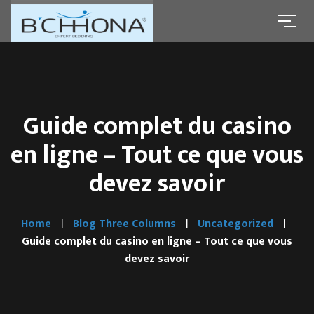
Guide complet du casino
en ligne – Tout ce que vous
devez savoir
Home
Blog Three Columns
Uncategorized
Guide complet du casino en ligne – Tout ce que vous
devez savoir