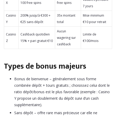
X
100 free spins
free spins
7 jours
Casino
200% jusqu’à €300 +
35x montant
Mise minimum
Y
€25 sans dépôt
total
€10 pour retrait
Aucun
Casino
Cashback quotidien
Limite de
wagering sur
Z
15% + pari gratuit €10
€100/mois
cashback
Types de bonus majeurs
Bonus de bienvenue – généralement sous forme
combinée dépôt + tours gratuits ; choisissez celui dont le
ratio dépôt/bonus est le plus favorable (exemple : Casino
Y propose un doublement du dépôt suivi d’un cash
supplémentaire).
Sans dépôt – offre rare mais précieuse car elle ne