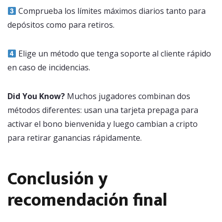
Comprueba los límites máximos diarios tanto para
depósitos como para retiros.
Elige un método que tenga soporte al cliente rápido
en caso de incidencias.
Did You Know?
Muchos jugadores combinan dos
métodos diferentes: usan una tarjeta prepaga para
activar el bono bienvenida y luego cambian a cripto
para retirar ganancias rápidamente.
Conclusión y
recomendación final