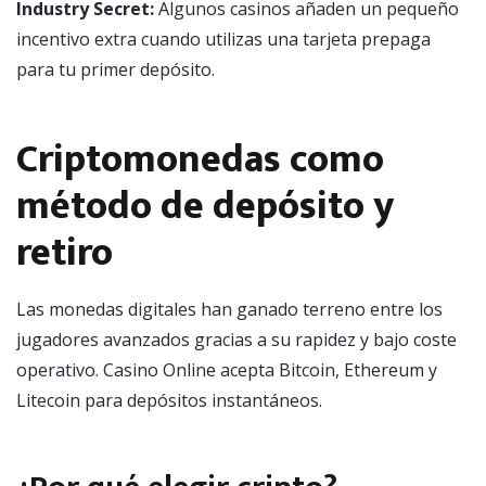
Industry Secret:
Algunos casinos añaden un pequeño
incentivo extra cuando utilizas una tarjeta prepaga
para tu primer depósito.
Criptomonedas como
método de depósito y
retiro
Las monedas digitales han ganado terreno entre los
jugadores avanzados gracias a su rapidez y bajo coste
operativo. Casino Online acepta Bitcoin, Ethereum y
Litecoin para depósitos instantáneos.