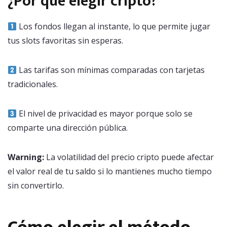
¿Por qué elegir cripto?
Los fondos llegan al instante, lo que permite jugar
tus slots favoritas sin esperas.
Las tarifas son mínimas comparadas con tarjetas
tradicionales.
El nivel de privacidad es mayor porque solo se
comparte una dirección pública.
Warning:
La volatilidad del precio cripto puede afectar
el valor real de tu saldo si lo mantienes mucho tiempo
sin convertirlo.