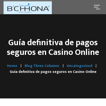
Guía definitiva de pagos
seguros en Casino Online
Home
Blog Three Columns
Uncategorized
Guía definitiva de pagos seguros en Casino Online