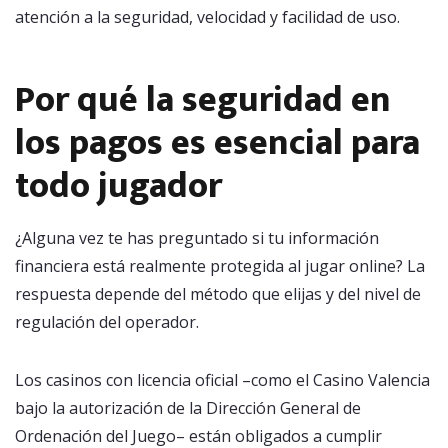
atención a la seguridad, velocidad y facilidad de uso.
Por qué la seguridad en
los pagos es esencial para
todo jugador
¿Alguna vez te has preguntado si tu información
financiera está realmente protegida al jugar online? La
respuesta depende del método que elijas y del nivel de
regulación del operador.
Los casinos con licencia oficial –como el Casino Valencia
bajo la autorización de la Dirección General de
Ordenación del Juego– están obligados a cumplir