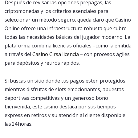
Después de revisar las opciones prepagas, las
criptomonedas y los criterios esenciales para
seleccionar un método seguro, queda claro que Casino
Online ofrece una infraestructura robusta que cubre
todas las necesidades básicas del jugador moderno. La
plataforma combina licencias oficiales –como la emitida
a través del
Casino Cirsa licencia
– con procesos ágiles
para depósitos y retiros rápidos.
Si buscas un sitio donde tus pagos estén protegidos
mientras disfrutas de slots emocionantes, apuestas
deportivas competitivas y un generoso bono
bienvenida, este casino destaca por sus tiempos
express en retiros y su atención al cliente disponible
las 24 horas.