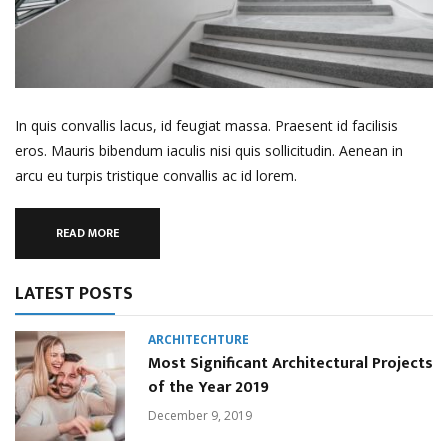
In quis convallis lacus, id feugiat massa. Praesent id facilisis
eros. Mauris bibendum iaculis nisi quis sollicitudin. Aenean in
arcu eu turpis tristique convallis ac id lorem.
READ MORE
LATEST POSTS
ARCHITECHTURE
Most Significant Architectural Projects
of the Year 2019
December 9, 2019