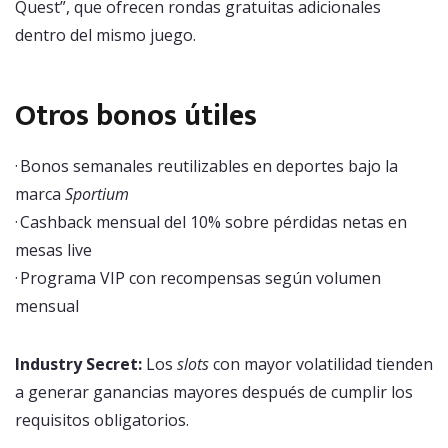
Quest”, que ofrecen rondas gratuitas adicionales
dentro del mismo juego.
Otros bonos útiles
· Bonos semanales reutilizables en deportes bajo la
marca
Sportium
· Cashback mensual del 10% sobre pérdidas netas en
mesas live
· Programa VIP con recompensas según volumen
mensual
Industry Secret:
Los
slots
con mayor volatilidad tienden
a generar ganancias mayores después de cumplir los
requisitos obligatorios.