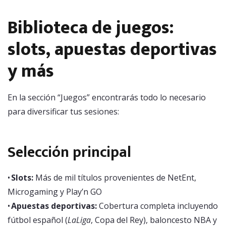
Biblioteca de juegos:
slots, apuestas deportivas
y más
En la sección “Juegos” encontrarás todo lo necesario
para diversificar tus sesiones:
Selección principal
•
Slots:
Más de mil títulos provenientes de NetEnt,
Microgaming y Play’n GO
•
Apuestas deportivas:
Cobertura completa incluyendo
fútbol español (
LaLiga
, Copa del Rey), baloncesto NBA y