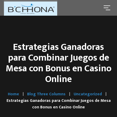
Estrategias Ganadoras
para Combinar Juegos de
Mesa con Bonus en Casino
Online
Home
Blog Three Columns
Uncategorized
Estrategias Ganadoras para Combinar Juegos de Mesa
con Bonus en Casino Online