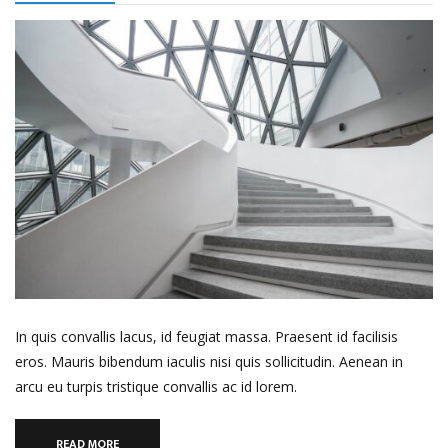
In quis convallis lacus, id feugiat massa. Praesent id facilisis
eros. Mauris bibendum iaculis nisi quis sollicitudin. Aenean in
arcu eu turpis tristique convallis ac id lorem.
READ MORE