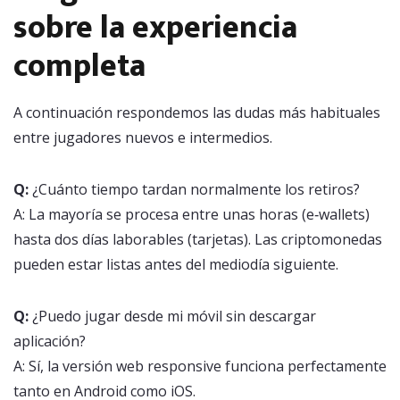
sobre la experiencia
completa
A continuación respondemos las dudas más habituales
entre jugadores nuevos e intermedios.
Q:
¿Cuánto tiempo tardan normalmente los retiros?
A: La mayoría se procesa entre unas horas (e‑wallets)
hasta dos días laborables (tarjetas). Las criptomonedas
pueden estar listas antes del mediodía siguiente.
Q:
¿Puedo jugar desde mi móvil sin descargar
aplicación?
A: Sí, la versión web responsive funciona perfectamente
tanto en Android como iOS.