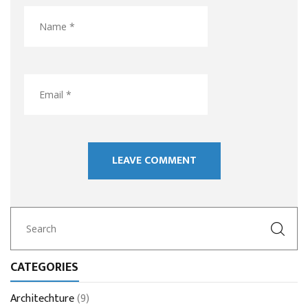
CATEGORIES
Architechture
(9)