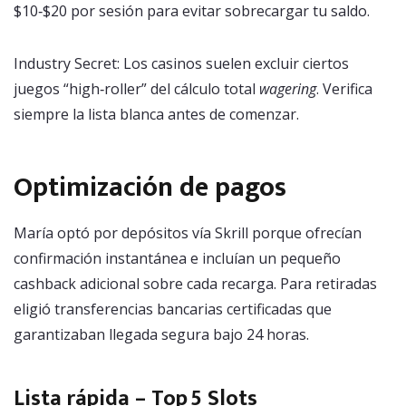
$10‑$20 por sesión para evitar sobrecargar tu saldo.
Industry Secret: Los casinos suelen excluir ciertos
juegos “high‑roller” del cálculo total
wagering
. Verifica
siempre la lista blanca antes de comenzar.
Optimización de pagos
María optó por depósitos vía Skrill porque ofrecían
confirmación instantánea e incluían un pequeño
cashback adicional sobre cada recarga. Para retiradas
eligió transferencias bancarias certificadas que
garantizaban llegada segura bajo 24 horas.
Lista rápida – Top 5 Slots