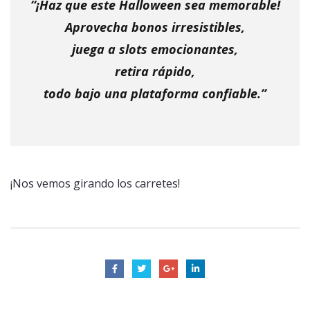
“¡Haz que este Halloween sea memorable!
Aprovecha bonos irresistibles,
juega a slots emocionantes,
retira rápido,
todo bajo una plataforma confiable.”
¡Nos vemos girando los carretes!