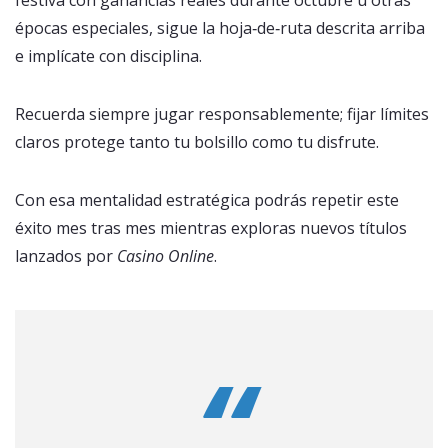
festiva con ganancias reales durante octubre u otras
épocas especiales, sigue la hoja‑de‑ruta descrita arriba
e implícate con disciplina.
Recuerda siempre jugar responsablemente; fijar límites
claros protege tanto tu bolsillo como tu disfrute.
Con esa mentalidad estratégica podrás repetir este
éxito mes tras mes mientras exploras nuevos títulos
lanzados por
Casino Online
.