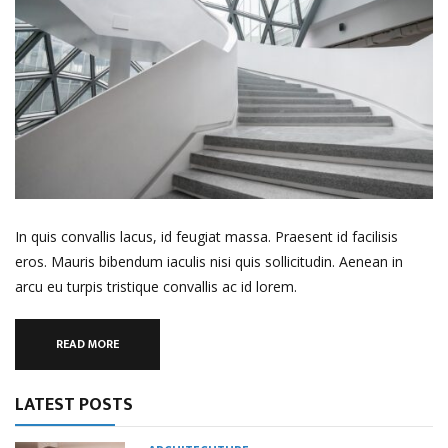
In quis convallis lacus, id feugiat massa. Praesent id facilisis
eros. Mauris bibendum iaculis nisi quis sollicitudin. Aenean in
arcu eu turpis tristique convallis ac id lorem.
READ MORE
LATEST POSTS