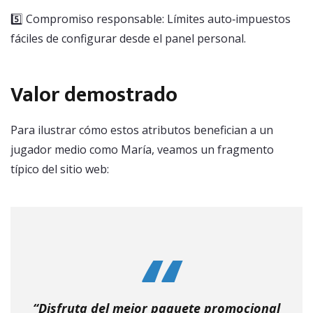
5️⃣ Compromiso responsable: Límites auto‑impuestos
fáciles de configurar desde el panel personal.
Valor demostrado
Para ilustrar cómo estos atributos benefician a un
jugador medio como María, veamos un fragmento
típico del sitio web:
“Disfruta del mejor paquete promocional