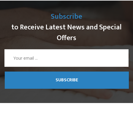
Subscribe
to Receive Latest News and Special
Offers
SUBSCRIBE