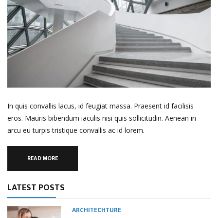
In quis convallis lacus, id feugiat massa. Praesent id facilisis
eros. Mauris bibendum iaculis nisi quis sollicitudin. Aenean in
arcu eu turpis tristique convallis ac id lorem.
READ MORE
LATEST POSTS
ARCHITECHTURE