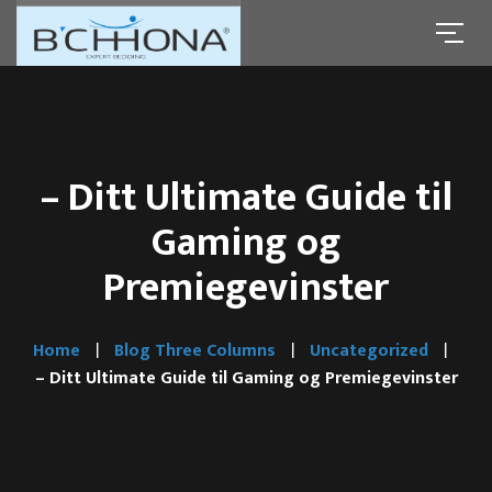
– Ditt Ultimate Guide til
Gaming og
Premiegevinster
Home
Blog Three Columns
Uncategorized
– Ditt Ultimate Guide til Gaming og Premiegevinster