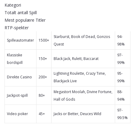
Kategori
Totalt antall Spill
Mest populære Titler
RTP-spekter
Starburst, Book of Dead, Gonzos
94-
Spilleautomater
1500+
Quest
98%
Klassiske
97-
150+
Black Jack, Rulett, Baccarat
bordspill
99%
Lightning Roulette, Crazy Time,
95-
Direkte Casino
200+
Blackjack Live
99%
Megastort Moolah, Divine Fortune,
88-
Jackpot-spill
80+
Hall of Gods
94%
97-
Video poker
45+
Jacks or Better, Deuces Wild
99.5%