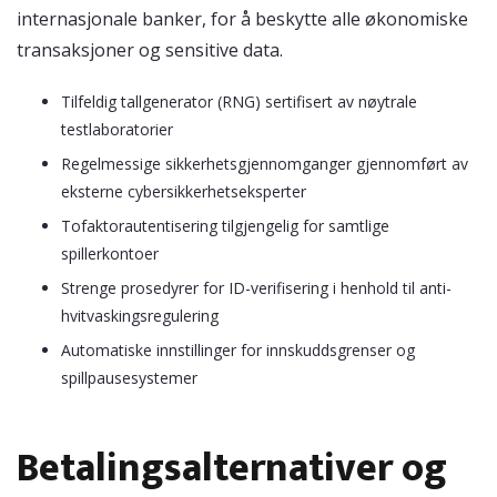
internasjonale banker, for å beskytte alle økonomiske
transaksjoner og sensitive data.
Tilfeldig tallgenerator (RNG) sertifisert av nøytrale
testlaboratorier
Regelmessige sikkerhetsgjennomganger gjennomført av
eksterne cybersikkerhetseksperter
Tofaktorautentisering tilgjengelig for samtlige
spillerkontoer
Strenge prosedyrer for ID-verifisering i henhold til anti-
hvitvaskingsregulering
Automatiske innstillinger for innskuddsgrenser og
spillpausesystemer
Betalingsalternativer og