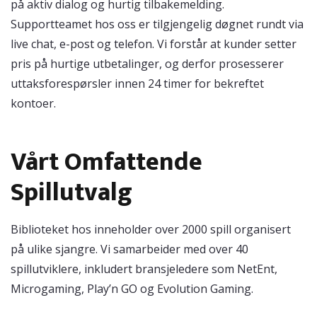
på aktiv dialog og hurtig tilbakemelding.
Supportteamet hos oss er tilgjengelig døgnet rundt via
live chat, e-post og telefon. Vi forstår at kunder setter
pris på hurtige utbetalinger, og derfor prosesserer
uttaksforespørsler innen 24 timer for bekreftet
kontoer.
Vårt Omfattende
Spillutvalg
Biblioteket hos inneholder over 2000 spill organisert
på ulike sjangre. Vi samarbeider med over 40
spillutviklere, inkludert bransjeledere som NetEnt,
Microgaming, Play’n GO og Evolution Gaming.