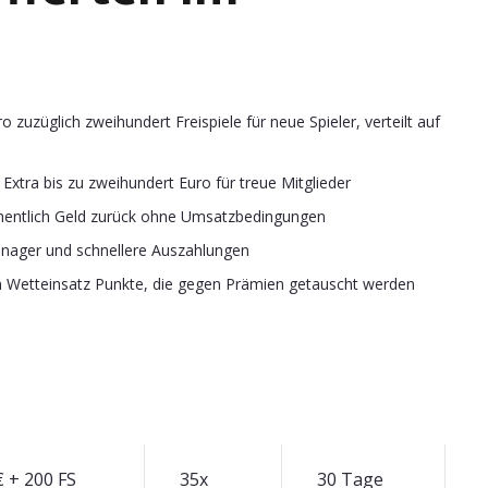
 zuzüglich zweihundert Freispiele für neue Spieler, verteilt auf
tra bis zu zweihundert Euro für treue Mitglieder
entlich Geld zurück ohne Umsatzbedingungen
anager und schnellere Auszahlungen
em Wetteinsatz Punkte, die gegen Prämien getauscht werden
 + 200 FS
35x
30 Tage