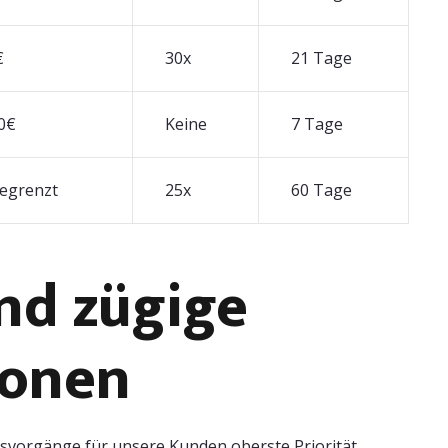
€
30x
21 Tage
0€
Keine
7 Tage
egrenzt
25x
60 Tage
nd zügige
ionen
gsvorgänge für unsere Kunden oberste Priorität