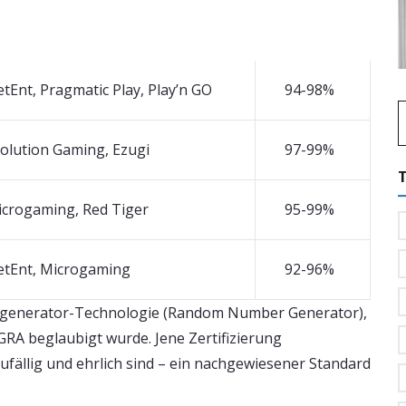
tEnt, Pragmatic Play, Play’n GO
94-98%
olution Gaming, Ezugi
97-99%
crogaming, Red Tiger
95-99%
tEnt, Microgaming
92-96%
llsgenerator-Technologie (Random Number Generator),
A beglaubigt wurde. Jene Zertifizierung
 zufällig und ehrlich sind – ein nachgewiesener Standard