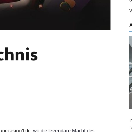
U
V
chnis
I
f
unecasino1.de
, wo die legendäre Macht des