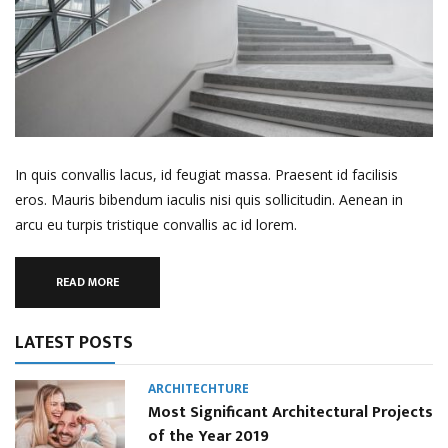
In quis convallis lacus, id feugiat massa. Praesent id facilisis
eros. Mauris bibendum iaculis nisi quis sollicitudin. Aenean in
arcu eu turpis tristique convallis ac id lorem.
READ MORE
LATEST POSTS
ARCHITECHTURE
Most Significant Architectural Projects
of the Year 2019