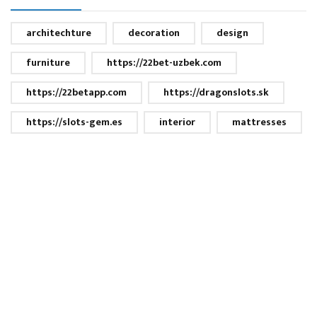
architechture
decoration
design
furniture
https://22bet-uzbek.com
https://22betapp.com
https://dragonslots.sk
https://slots-gem.es
interior
mattresses