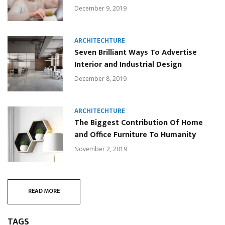
December 9, 2019
ARCHITECHTURE
Seven Brilliant Ways To Advertise
Interior and Industrial Design
December 8, 2019
ARCHITECHTURE
The Biggest Contribution Of Home
and Office Furniture To Humanity
November 2, 2019
READ MORE
TAGS