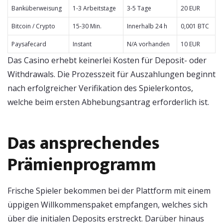
Banküberweisung
1-3 Arbeitstage
3-5 Tage
20 EUR
Bitcoin / Crypto
15-30 Min.
Innerhalb 24 h
0,001 BTC
Paysafecard
Instant
N/A vorhanden
10 EUR
Das Casino erhebt keinerlei Kosten für Deposit- oder
Withdrawals. Die Prozesszeit für Auszahlungen beginnt
nach erfolgreicher Verifikation des Spielerkontos,
welche beim ersten Abhebungsantrag erforderlich ist.
Das ansprechendes
Prämienprogramm
Frische Spieler bekommen bei der Plattform mit einem
üppigen Willkommenspaket empfangen, welches sich
über die initialen Deposits erstreckt. Darüber hinaus