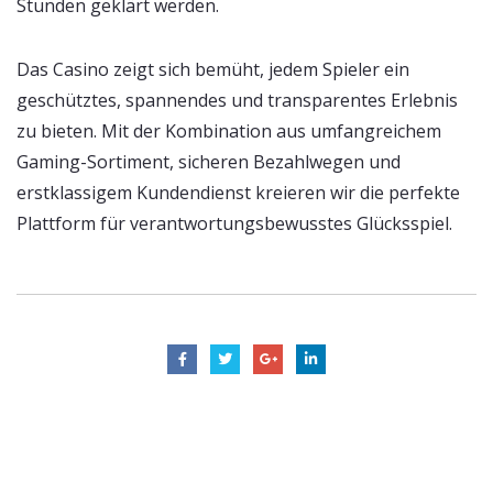
Stunden geklärt werden.
Das Casino zeigt sich bemüht, jedem Spieler ein
geschütztes, spannendes und transparentes Erlebnis
zu bieten. Mit der Kombination aus umfangreichem
Gaming-Sortiment, sicheren Bezahlwegen und
erstklassigem Kundendienst kreieren wir die perfekte
Plattform für verantwortungsbewusstes Glücksspiel.