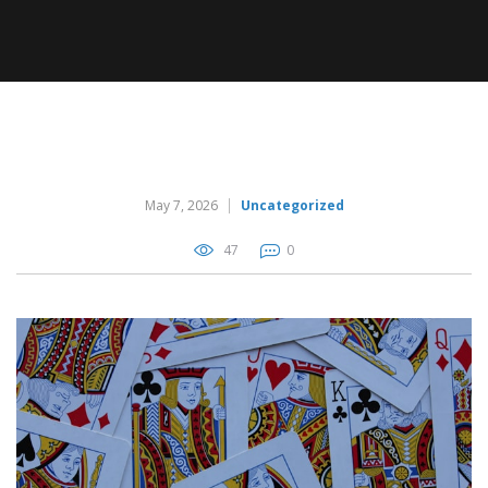
May 7, 2026
Uncategorized
47
0