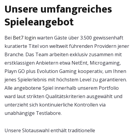
Unsere umfangreiches
Spieleangebot
Bei
Bet7 login
warten Gäste über 3.500 gewissenhaft
kuratierte Titel von weltweit führenden Providern jener
Branche. Das Team arbeiten exklusiv zusammen mit
erstklassigen Anbietern etwa NetEnt, Microgaming,
Playn GO plus Evolution Gaming kooperativ, um Ihnen
jenes Spielerlebnis mit höchstem Level zu garantieren.
Alle angebotene Spiel innerhalb unserem Portfolio
ward laut strikten Qualitätskriterien ausgewählt und
unterzieht sich kontinuierliche Kontrollen via
unabhängige Testlabore.
Unsere Slotauswahl enthält traditionelle