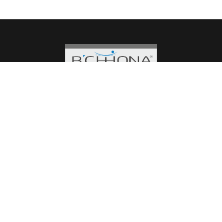
Bichhonna Mattresses – This is the ultimate perfection, the
result of our legacy of expertise and passion for the art of
craftsmanship. We set out on a quest simply to build the
most extremely perfected and luxurious mattress. We
gathered the most valuable insights from our 30+ years of
expertise
1800 102 8036
Toll Free