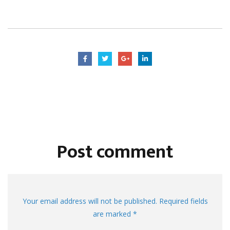
Post comment
Your email address will not be published. Required fields
are marked *