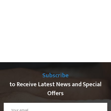
Subscribe
to Receive Latest News and Special
Offers