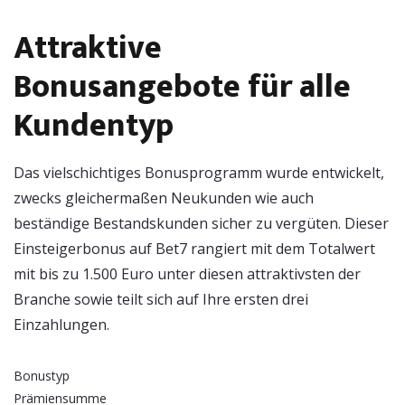
Attraktive
Bonusangebote für alle
Kundentyp
Das vielschichtiges Bonusprogramm wurde entwickelt,
zwecks gleichermaßen Neukunden wie auch
beständige Bestandskunden sicher zu vergüten. Dieser
Einsteigerbonus auf Bet7 rangiert mit dem Totalwert
mit bis zu 1.500 Euro unter diesen attraktivsten der
Branche sowie teilt sich auf Ihre ersten drei
Einzahlungen.
Bonustyp
Prämiensumme