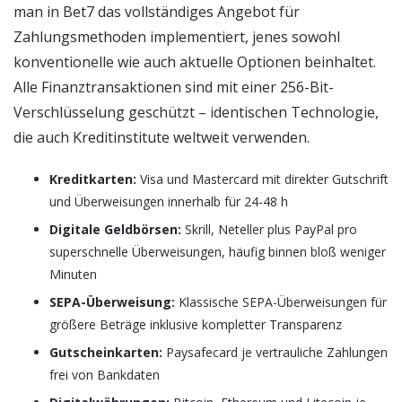
man in Bet7 das vollständiges Angebot für
Zahlungsmethoden implementiert, jenes sowohl
konventionelle wie auch aktuelle Optionen beinhaltet.
Alle Finanztransaktionen sind mit einer 256-Bit-
Verschlüsselung geschützt – identischen Technologie,
die auch Kreditinstitute weltweit verwenden.
Kreditkarten:
Visa und Mastercard mit direkter Gutschrift
und Überweisungen innerhalb für 24-48 h
Digitale Geldbörsen:
Skrill, Neteller plus PayPal pro
superschnelle Überweisungen, häufig binnen bloß weniger
Minuten
SEPA-Überweisung:
Klassische SEPA-Überweisungen für
größere Beträge inklusive kompletter Transparenz
Gutscheinkarten:
Paysafecard je vertrauliche Zahlungen
frei von Bankdaten