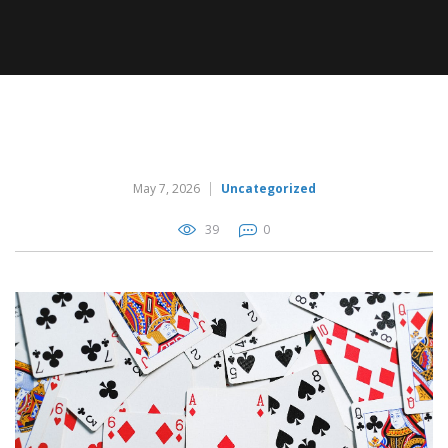
May 7, 2026
Uncategorized
39
0