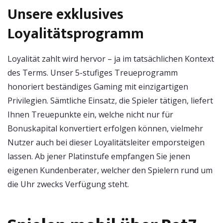
Unsere exklusives
Loyalitätsprogramm
Loyalität zahlt wird hervor – ja im tatsächlichen Kontext
des Terms. Unser 5-stufiges Treueprogramm
honoriert beständiges Gaming mit einzigartigen
Privilegien. Sämtliche Einsatz, die Spieler tätigen, liefert
Ihnen Treuepunkte ein, welche nicht nur für
Bonuskapital konvertiert erfolgen können, vielmehr
Nutzer auch bei dieser Loyalitätsleiter emporsteigen
lassen. Ab jener Platinstufe empfangen Sie jenen
eigenen Kundenberater, welcher den Spielern rund um
die Uhr zwecks Verfügung steht.