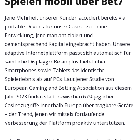
Spielen mobil über Bet7
Jene Mehrheit unserer Kunden accediert bereits via
portable Devices für unser Casino zu – eine
Entwicklung, jene man antizipiert und
dementsprechend Kapital eingebracht haben. Unsere
adaptive Internetplattform passt sich automatisch für
sämtliche Displaygröße an plus bietet über
Smartphones sowie Tablets das identische
Spielerlebnis als auf PCs. Laut jener Studie von
European Gaming and Betting Association aus diesem
Jahr 2023 finden statt inzwischen 67% jeglicher
Casinozugriffe innerhalb Europa über tragbare Geräte
– der Trend, jenen wir mittels fortlaufende
Verbesserung der Plattform proaktiv unterstützen.