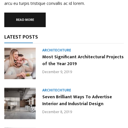
arcu eu turpis tristique convallis ac id lorem.
READ MORE
LATEST POSTS
ARCHITECHTURE
Most Significant Architectural Projects
of the Year 2019
December 9, 2019
ARCHITECHTURE
Seven Brilliant Ways To Advertise
Interior and Industrial Design
December 8, 2019