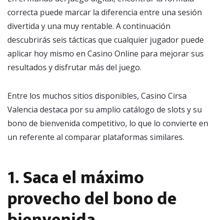
correcta puede marcar la diferencia entre una sesión
divertida y una muy rentable. A continuación
descubrirás seis tácticas que cualquier jugador puede
aplicar hoy mismo en Casino Online para mejorar sus
resultados y disfrutar más del juego.
Entre los muchos sitios disponibles, Casino Cirsa
Valencia destaca por su amplio catálogo de slots y su
bono de bienvenida competitivo, lo que lo convierte en
un referente al comparar plataformas similares.
1. Saca el máximo
provecho del bono de