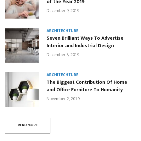
of the Year 2019
December 9, 2019
ARCHITECHTURE
Seven Brilliant Ways To Advertise
Interior and Industrial Design
December 8, 2019
ARCHITECHTURE
The Biggest Contribution Of Home
and Office Furniture To Humanity
November 2, 2019
READ MORE