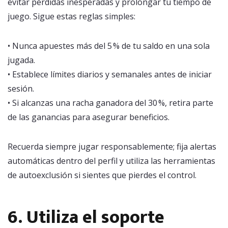
evitar pérdidas inesperadas y prolongar tu tiempo de
juego. Sigue estas reglas simples:
• Nunca apuestes más del 5 % de tu saldo en una sola
jugada.
• Establece límites diarios y semanales antes de iniciar
sesión.
• Si alcanzas una racha ganadora del 30 %, retira parte
de las ganancias para asegurar beneficios.
Recuerda siempre jugar responsablemente; fija alertas
automáticas dentro del perfil y utiliza las herramientas
de autoexclusión si sientes que pierdes el control.
6. Utiliza el soporte