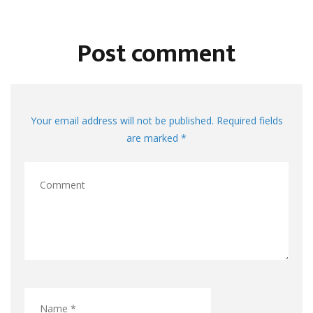
Post comment
Your email address will not be published. Required fields
are marked *