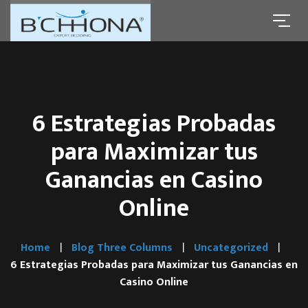
6 Estrategias Probadas
para Maximizar tus
Ganancias en Casino
Online
Home
Blog Three Columns
Uncategorized
6 Estrategias Probadas para Maximizar tus Ganancias en
Casino Online