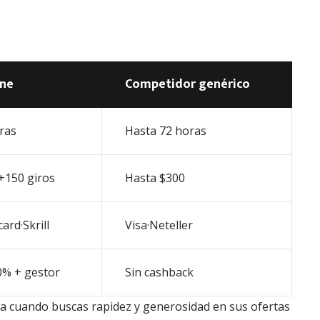
ine
Competidor genérico
ras
Hasta 72 horas
+150 giros
Hasta $300
ard·Skrill
Visa·Neteller
0% + gestor
Sin cashback
ca cuando buscas rapidez y generosidad en sus ofertas