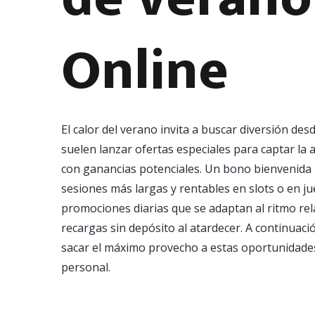
Online
El calor del verano invita a buscar diversión des
suelen lanzar ofertas especiales para captar la
con ganancias potenciales. Un bono bienvenida 
sesiones más largas y rentables en slots o en j
promociones diarias que se adaptan al ritmo rel
recargas sin depósito al atardecer. A continuac
sacar el máximo provecho a estas oportunidades 
personal.