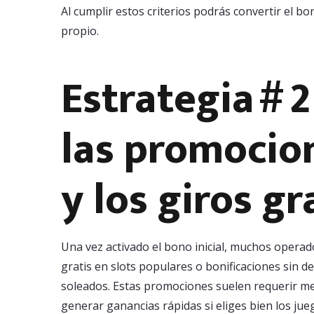
Al cumplir estos criterios podrás convertir el b
propio.
Estrategia # 
las promocio
y los giros gr
Una vez activado el bono inicial, muchos opera
gratis en slots populares o bonificaciones sin d
soleados. Estas promociones suelen requerir me
generar ganancias rápidas si eliges bien los jue