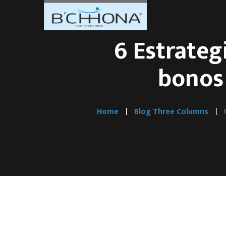
6 Estrateg
bonos 
Home
Blog Three Columns