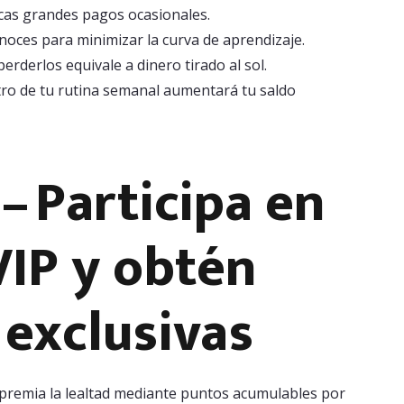
uscas grandes pagos ocasionales.
noces para minimizar la curva de aprendizaje.
perderlos equivale a dinero tirado al sol.
ro de tu rutina semanal aumentará tu saldo
 – Participa en
VIP y obtén
exclusivas
premia la lealtad mediante puntos acumulables por